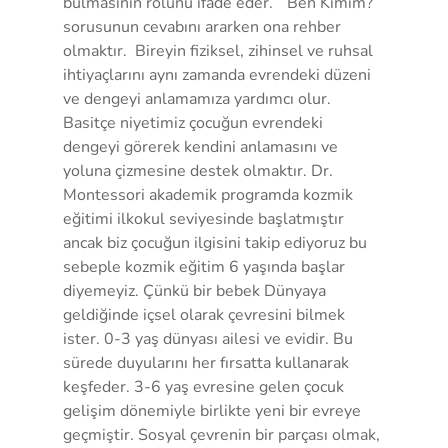
bulmasının rolünü ifade eder.  “Ben Kimim?” 
sorusunun cevabını ararken ona rehber 
olmaktır.  Bireyin fiziksel, zihinsel ve ruhsal 
ihtiyaçlarını aynı zamanda evrendeki düzeni 
ve dengeyi anlamamıza yardımcı olur. 
Basitçe niyetimiz çocuğun evrendeki 
dengeyi görerek kendini anlamasını ve 
yoluna çizmesine destek olmaktır. Dr. 
Montessori akademik programda kozmik 
eğitimi ilkokul seviyesinde başlatmıştır 
ancak biz çocuğun ilgisini takip ediyoruz bu 
sebeple kozmik eğitim 6 yaşında başlar 
diyemeyiz. Çünkü bir bebek Dünyaya 
geldiğinde içsel olarak çevresini bilmek 
ister. 0-3 yaş dünyası ailesi ve evidir. Bu 
sürede duyularını her fırsatta kullanarak 
keşfeder. 3-6 yaş evresine gelen çocuk 
gelişim dönemiyle birlikte yeni bir evreye 
geçmiştir. Sosyal çevrenin bir parçası olmak, 