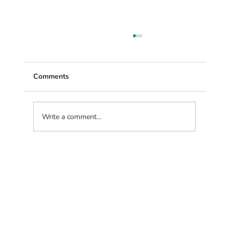
Comments
Write a comment...
Montessori’de Sessizlik: “Sınıfı
Susturmak” Değil, İç Dünyayı
Uyandırmak